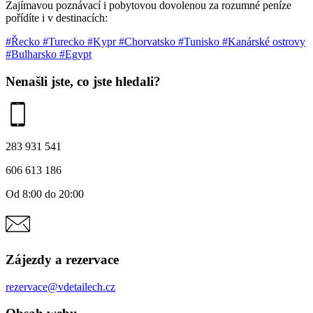
Zajímavou poznávací i pobytovou dovolenou za rozumné peníze
pořídíte i v destinacích:
#Řecko
#Turecko
#Kypr
#Chorvatsko
#Tunisko
#Kanárské ostrovy
#Bulharsko
#Egypt
Nenašli jste, co jste hledali?
283 931 541
606 613 186
Od 8:00 do 20:00
Zájezdy a rezervace
rezervace@vdetailech.cz