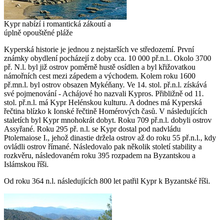
Kypr nabízí i romantická zákoutí a
úplně opouštěné pláže
Kyperská historie je jednou z nejstarších ve středozemí. První
známky obydlení pocházejí z doby cca. 10 000 př.n.l.. Okolo 3700
př. N.l. byl již ostrov poměrně hustě osídlen a byl křižovatkou
námořních cest mezi zápedem a východem. Kolem roku 1600
př.mn.l. byl ostrov obsazen Mykéňany. Ve 14. stol. př.n.l. získává
své pojmenování - Achájové ho nazvali Kypros. Přibližně od 11.
stol. př.n.l. má Kypr Helénskou kulturu. A dodnes má Kyperská
řečtina blízko k Ionské řečtině Homérových časů. V následujících
staletích byl Kypr mnohokrát dobyt. Roku 709 př.n.l. dobyli ostrov
Assyřané. Roku 295 př. n.l. se Kypr dostal pod nadvládu
Ptolemaiose I., jehož dinastie držela ostrov až do roku 55 př.n.l., kdy
ovládli ostrov římané. Následovalo pak několik století stability a
rozkvěru, následovaném roku 395 rozpadem na Byzantskou a
Islámskou říši.
Od roku 364 n.l. následujících 800 let patřil Kypr k Byzantské říši.