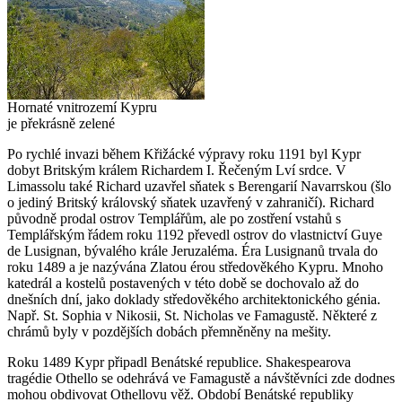
Hornaté vnitrozemí Kypru
je překrásně zelené
Po rychlé invazi během Křižácké výpravy roku 1191 byl Kypr
dobyt Britským králem Richardem I. Řečeným Lví srdce. V
Limassolu také Richard uzavřel sňatek s Berengarií Navarrskou (šlo
o jediný Britský královský sňatek uzavřený v zahraničí). Richard
původně prodal ostrov Templářům, ale po zostření vstahů s
Templářským řádem roku 1192 převedl ostrov do vlastnictví Guye
de Lusignan, bývalého krále Jeruzaléma. Éra Lusignanů trvala do
roku 1489 a je nazývána Zlatou érou středověkého Kypru. Mnoho
katedrál a kostelů postavených v této době se dochovalo až do
dnešních dní, jako doklady středověkého architektonického génia.
Např. St. Sophia v Nikosii, St. Nicholas ve Famagustě. Některé z
chrámů byly v pozdějších dobách přemněněny na mešity.
Roku 1489 Kypr připadl Benátské republice. Shakespearova
tragédie Othello se odehrává ve Famagustě a návštěvníci zde dodnes
mohou obdivovat Othellovu věž. Období Benátské republiky