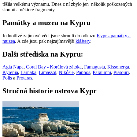
těšila velkému významu. Dnes z ní zbylo jen několik poškozených
sloupů a některé fragmenty.
Památky a muzea na Kypru
Jednotlivé zajímavé věci jsme shrnuli do odkazu
Kypr - památky a
muzea
. A zde jsou pak nejzajímavější
kláštery
.
Další střediska na Kypru:
Agia Napa
,
Coral Bay - Korálová zátoka
,
Famagusta
,
Kissonerga
,
Kyrenia
,
Larnaka
,
Limassol
,
Nikósie
,
Paphos
,
Paralimni
,
Pissouri
,
Polis
a
Protaras
,
Stručná historie ostrova Kypr