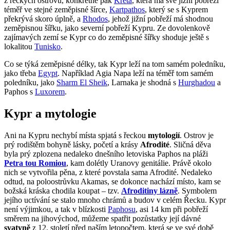
z řeckých ostrovů, konkrétně pak
Kréta
, která má své jižní pobřeží
téměř ve stejné zeměpisné šírce,
Kartpathos
, který se s Kyprem
překrývá skoro úplně, a
Rhodos
, jehož jižní pobřeží má shodnou
zeměpisnou šířku, jako severní pobřeží Kypru. Ze dovolenkově
zajímavých zemí se Kypr co do zeměpisné šířky shoduje ještě s
lokalitou
Tunisko
.
Co se týká zeměpisné délky, tak Kypr leží na tom samém poledníku,
jako třeba
Egypt
. Například Agia Napa leží na téměř tom samém
poledníku, jako
Sharm El Sheik
, Larnaka je shodná s
Hurghadou
a
Paphos s
Luxorem
.
Kypr a mytologie
Ani na Kypru nechybí místa spjatá s řeckou
mytologií
. Ostrov je
prý rodištěm bohyně lásky, početí a krásy
Afrodité
. Sličná děva
byla prý zplozena nedaleko dnešního letoviska Paphos na pláži
Petra tou Romiou
, kam dolétly Uranovy genitálie. Právě okolo
nich se vytvořila pěna, z které povstala sama Afrodité. Nedaleko
odtud, na poloostrůvku Akamas, se dokonce nachází místo, kam se
božská kráska chodila koupat – tzv.
Afroditiny lázně
. Symbolem
jejího uctívání se stalo mnoho chrámů a budov v celém Řecku. Kypr
není výjimkou, a tak v blízkosti
Paphosu
, asi 14 km při pobřeží
směrem na jihovýchod, můžeme spatřit pozůstatky její dávné
svatyně
z 12. století před naším letopočtem, která se ve své době