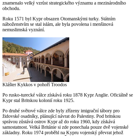
znamenalo velký vzrůst strategického významu a mezinárodního
obchodu.
Roku 1571 byl Kypr obsazen Otomanskými turky. Státním
náboženstvím se stal islám, ale byla povolena i menšinová
nemuslimská vyznání.
Klášter Kykkos v pohoří Troodos
Po rusko-turecké válce získává roku 1878 Kypr Anglie. Oficiálně se
Kypr stal Britskou kolonií roku 1925.
Po druhé světové válce zde byly zřízeny imigrační tábory pro
židovské osadníky, plánující návrat do Palestiny. Pod britskou
správou zůstává ostrov Kypr až do roku 1960, kdy získává
samostatnost. Velká Británie si zde ponechala pouze dvě vojenské
základny. Roku 1974 proběhl na Kypru vojenský převrat jehož