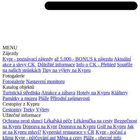
MENU
Zájezdy
Kypr - poznávací zájezdy
až 5.000,- BONUS k zájezdu
Aktuální
akce a slevy CK
Důležité informace
Info o CK - Přehled
Soutěže
na našich stránkách
Tipy na výlety na Kypru
Fotogalerie
Fotogalerie
Nastavení monitoru
Katalog objektů
Turistická střediska
Atrakce a zábava
Hotely na Kypru
Kláštery
Památky a muzea
Pláže
Přírodní zajímavosti
Cestopisy z Kypru
Cestopisy
Treky
Výlety
Užitečné informace
Ochrana proti slunci
Lékařská péče
Lékárnička na cesty
Bezpečnost
na Kypru
Doprava na Kypr
Doprava na Kypru
Golf na Kypru
Jak
se na Kypru mluví?
Kyperské restaurace v ČR
Kypr - počasí a
klima
Kypr - půjčování aut
Měna a ceny
Pláže - obecné info