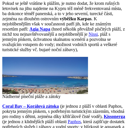
Pokud se ještě vrátíme k plážím, je nutno dodat, že krom rušných
letovisek na jihu najdeme na Kypru též méně frekventovaná místa,
ba dokonce téměř panenská, a to v jeho severní, turecké části,
zejména na dlouhém ostrovním
výběžku Karpas
. K
nejoblíbenějším však v současnosti patří jih, kde ke známým
resortům patří:
Agia Napa
(hned několik převážně písčitých pláží, z
nichž tou nejnavštěvovanější a nejoblíbenější je
Nissi
, pláž s
jemným pískem, úchvatnou skalnatou scenérií a pozvolna se
svažujícím vstupem do vody; možnost vodních sportů a veškeré
turistické služby vč. bujaré noční zábavy),
Nádherné píseční pláže a zátoky
Coral Bay – Korálová zátoka
(je jednou z pláží v oblasti Paphos,
pokryta jemným pískem, s potřebným turistickým zázemím, vhodná
pro rodiny s dětmi, zejména díky křišťálově čisté vodě),
Kissonerga
(je jednou z klidnějších pláží oblasti
Paphos
, která zajišťuje dostatek
potřebných služeb i zábavy a vodní sporty; v blízkosti je aquapark a