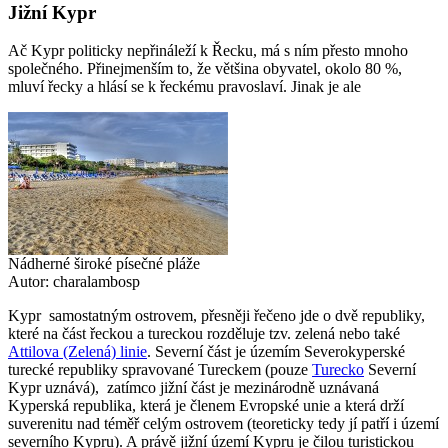
Jižní Kypr
Ač Kypr politicky nepřináleží k
Řecku
, má s ním přesto mnoho
společného. Přinejmenším to, že většina obyvatel, okolo 80 %,
mluví řecky a hlásí se k řeckému pravoslaví. Jinak je ale
Nádherné široké písečné pláže
Autor: charalambosp
Kypr samostatným ostrovem, přesněji řečeno jde o dvě republiky,
které na část řeckou a tureckou rozděluje tzv. zelená nebo také
Attilova (Zelená) linie
. Severní část je územím Severokyperské
turecké republiky spravované Tureckem (pouze
Turecko
Severní
Kypr uznává), zatímco jižní část je mezinárodně uznávaná
Kyperská republika, která je členem Evropské unie a která drží
suverenitu nad téměř celým ostrovem (teoreticky tedy jí patří i území
severního Kypru). A právě jižní území Kypru je čilou turistickou