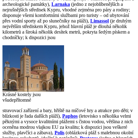
archeologické památky),
Larnaka
(jedno z nejoblíbenějších a
nejrušnějších středisek Kypru, vhodné zejména pro páry a rodiny;
disponuje všemi komfortními službami pro turisty – od ubytování
přes vodní sporty až po slunečníky na pláži),
Limassol
(je druhým
největším střediskem Kypru, jehož hlavní pláž je dlouhá několik
kilometrů a široká několik desítek metrů, pokryta šedým pískem a
chodníčky; k dispozici jsou
Krásné kostely jsou
všudepřítomné
stravovací zařízení a bary, hřiště na míčové hry a atrakce pro děti; v
blízkosti je řada dalších pláží),
Paphos
(letovisko s několika velmi
pěknými a vysoce kvalitními plážemi s čistou vodou, většina z nich
oceněna modrou vlajkou EU za kvalitu; k dispozici jsou veškeré
služby, plavčíci a zábava),
Polis
(oblázková pláž s malebnou okolní