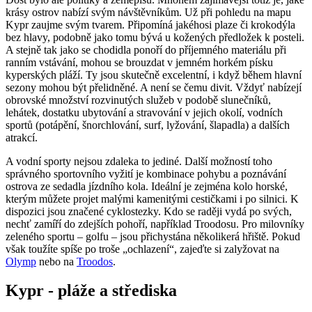
krásy ostrov nabízí svým návštěvníkům. Už při pohledu na mapu
Kypr zaujme svým tvarem. Připomíná jakéhosi plaze či krokodýla
bez hlavy, podobně jako tomu bývá u kožených předložek k posteli.
A stejně tak jako se chodidla ponoří do příjemného materiálu při
ranním vstávání, mohou se brouzdat v jemném horkém písku
kyperských pláží. Ty jsou skutečně excelentní, i když během hlavní
sezony mohou být přelidněné. A není se čemu divit. Vždyť nabízejí
obrovské množství rozvinutých služeb v podobě slunečníků,
lehátek, dostatku ubytování a stravování v jejich okolí, vodních
sportů (potápění, šnorchlování, surf, lyžování, šlapadla) a dalších
atrakcí.
A vodní sporty nejsou zdaleka to jediné. Další možností toho
správného sportovního vyžití je kombinace pohybu a poznávání
ostrova ze sedadla jízdního kola. Ideální je zejména kolo horské,
kterým můžete projet malými kamenitými cestičkami i po silnici. K
dispozici jsou značené cyklostezky. Kdo se raději vydá po svých,
nechť zamíří do zdejších pohoří, například Troodosu. Pro milovníky
zeleného sportu – golfu – jsou přichystána několikerá hřiště. Pokud
však toužíte spíše po troše „ochlazení“, zajeďte si zalyžovat na
Olymp
nebo na
Troodos
.
Kypr - pláže a střediska