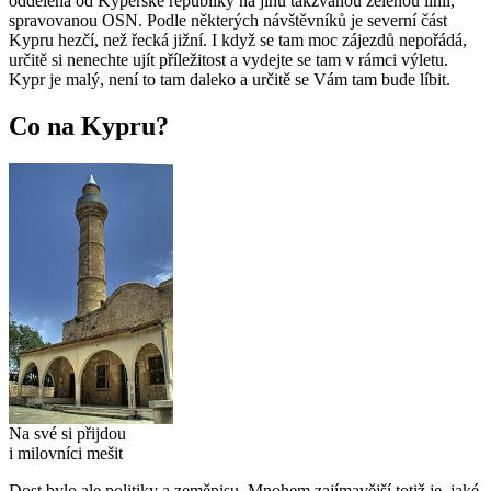
oddělena od Kyperské republiky na jihu takzvanou zelenou linií,
spravovanou OSN. Podle některých návštěvníků je severní část
Kypru hezčí, než řecká jižní. I když se tam moc zájezdů nepořádá,
určitě si nenechte ujít příležitost a vydejte se tam v rámci výletu.
Kypr je malý, není to tam daleko a určitě se Vám tam bude líbit.
Co na Kypru?
Na své si přijdou
i milovníci mešit
Dost bylo ale politiky a zeměpisu. Mnohem zajímavější totiž je, jaké