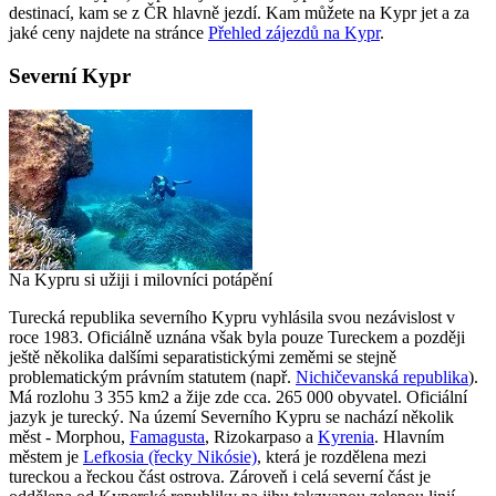
destinací, kam se z ČR hlavně jezdí. Kam můžete na Kypr jet a za
jaké ceny najdete na stránce
Přehled zájezdů na Kypr
.
Severní Kypr
Na Kypru si užiji i milovníci potápění
Turecká republika severního Kypru vyhlásila svou nezávislost v
roce 1983. Oficiálně uznána však byla pouze Tureckem a později
ještě několika dalšími separatistickými zeměmi se stejně
problematickým právním statutem (např.
Nichičevanská republika
).
Má rozlohu 3 355 km2 a žije zde cca. 265 000 obyvatel. Oficiální
jazyk je turecký. Na území Severního Kypru se nachází několik
měst - Morphou,
Famagusta
, Rizokarpaso a
Kyrenia
. Hlavním
městem je
Lefkosia (řecky Nikósie)
, která je rozdělena mezi
tureckou a řeckou část ostrova. Zároveň i celá severní část je