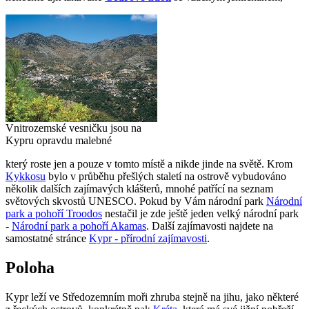
Vnitrozemské vesničku jsou na
Kypru opravdu malebné
který roste jen a pouze v tomto místě a nikde jinde na světě. Krom
Kykkosu
bylo v průběhu přešlých staletí na ostrově vybudováno
několik dalších zajímavých klášterů, mnohé patřící na seznam
světových skvostů UNESCO. Pokud by Vám národní park
Národní
park a pohoří Troodos
nestačil je zde ještě jeden velký národní park
-
Národní park a pohoří Akamas
. Další zajímavosti najdete na
samostatné stránce
Kypr - přírodní zajímavosti
.
Poloha
Kypr leží ve Středozemním moři zhruba stejně na jihu, jako některé