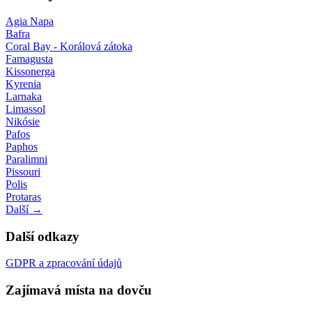
Agia Napa
Bafra
Coral Bay - Korálová zátoka
Famagusta
Kissonerga
Kyrenia
Larnaka
Limassol
Nikósie
Pafos
Paphos
Paralimni
Pissouri
Polis
Protaras
Další →
Další odkazy
GDPR a zpracování údajů
Zajímavá místa na dovču