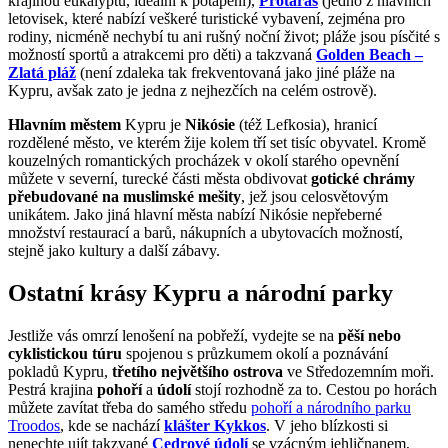
krajinou eukalyptů, ideální k potápění),
Protaras
(jedno z hlavních
letovisek, které nabízí veškeré turistické vybavení, zejména pro
rodiny, nicméně nechybí tu ani rušný noční život; pláže jsou písčité s
možností sportů a atrakcemi pro děti) a takzvaná
Golden Beach –
Zlatá pláž
(není zdaleka tak frekventovaná jako jiné pláže na
Kypru, avšak zato je jedna z nejhezčích na celém ostrově).
Hlavním městem
Kypru je
Nikósie
(též Lefkosia), hranicí
rozdělené město, ve kterém žije kolem tří set tisíc obyvatel. Kromě
kouzelných romantických procházek v okolí starého opevnění
můžete v severní, turecké části města obdivovat
gotické chrámy
přebudované na muslimské mešity
, jež jsou celosvětovým
unikátem. Jako jiná hlavní města nabízí Nikósie nepřeberné
množství restaurací a barů, nákupních a ubytovacích možností,
stejně jako kultury a další zábavy.
Ostatní krásy Kypru a národní parky
Jestliže vás omrzí lenošení na pobřeží, vydejte se na
pěší nebo
cyklistickou túru
spojenou s průzkumem okolí a poznávání
pokladů Kypru,
třetího největšího ostrova
ve Středozemním moři.
Pestrá krajina
pohoří
a
údolí
stojí rozhodně za to. Cestou po horách
můžete zavítat třeba do samého středu
pohoří a národního parku
Troodos
, kde se nachází
klášter Kykkos
. V jeho blízkosti si
nenechte ujít takzvané
Cedrové údolí
se vzácným jehličnanem,