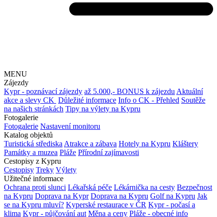
MENU
Zájezdy
Kypr - poznávací zájezdy
až 5.000,- BONUS k zájezdu
Aktuální
akce a slevy CK
Důležité informace
Info o CK - Přehled
Soutěže
na našich stránkách
Tipy na výlety na Kypru
Fotogalerie
Fotogalerie
Nastavení monitoru
Katalog objektů
Turistická střediska
Atrakce a zábava
Hotely na Kypru
Kláštery
Památky a muzea
Pláže
Přírodní zajímavosti
Cestopisy z Kypru
Cestopisy
Treky
Výlety
Užitečné informace
Ochrana proti slunci
Lékařská péče
Lékárnička na cesty
Bezpečnost
na Kypru
Doprava na Kypr
Doprava na Kypru
Golf na Kypru
Jak
se na Kypru mluví?
Kyperské restaurace v ČR
Kypr - počasí a
klima
Kypr - půjčování aut
Měna a ceny
Pláže - obecné info