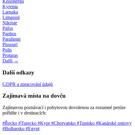
Kissonerga
Kyrenia
Larnaka
Limassol
Nikósie
Pafos
Paphos
Paralimni
Pissouri
Polis
Protaras
Další →
Další odkazy
GDPR a zpracování údajů
Zajímavá místa na dovču
Zajímavou poznávací i pobytovou dovolenou za rozumné peníze
pořídíte i v destinacích:
#Řecko
#Turecko
#Kypr
#Chorvatsko
#Tunisko
#Kanárské ostrovy
#Bulharsko
#Egypt