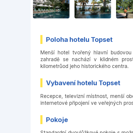
Poloha hotelu Topset
Menší hotel tvořený hlavní budovo
zahradě se nachází v klidném pro
kilometrůod jeho historického centra.
Vybavení hotelu Topset
Recepce, televizní místnost, menší ob
internetové připojení ve veřejných pr
Pokoje
Standardní dvoulůžkové pokoje s možnos