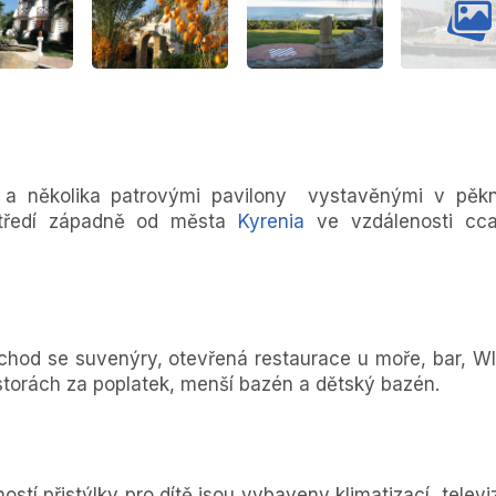
u a několika patrovými pavilony vystavěnými v pěk
středí západně od města
Kyrenia
ve vzdálenosti cc
chod se suvenýry, otevřená restaurace u moře, bar, WI
ostorách za poplatek, menší bazén a dětský bazén.
tí přistýlky pro dítě jsou vybaveny klimatizací, televiz