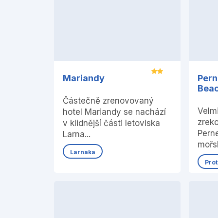
Mariandy
Pern
Beac
Částečně zrenovovaný
Velm
hotel Mariandy se nachází
zrek
v klidnější části letoviska
Perne
Larna...
mořs
Larnaka
Pro