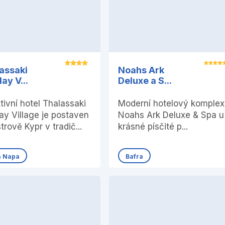
assaki
Noahs Ark
ay V...
Deluxe a S...
tivní hotel Thalassaki
Moderní hotelový komplex
ay Village je postaven
Noahs Ark Deluxe & Spa u
trově Kypr v tradič...
krásné písčité p...
a Napa
Bafra