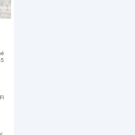
né
a5
FI
í,