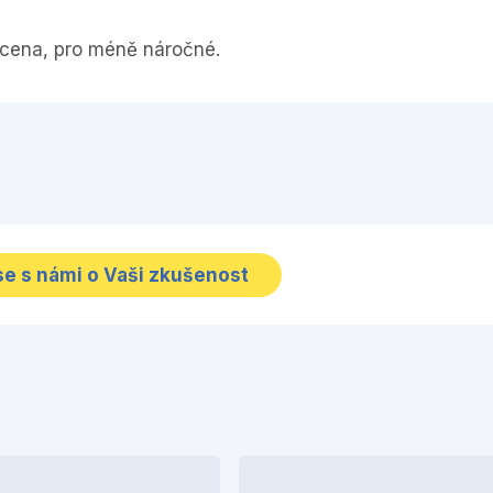
á cena, pro méně náročné.
se s námi o Vaši zkušenost