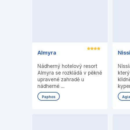
Almyra
Niss
Nádherný hotelový resort
Nissi
Almyra se rozkládá v pěkně
který
upravené zahradě u
klidn
nádherné ...
kyper
Paphos
Agi