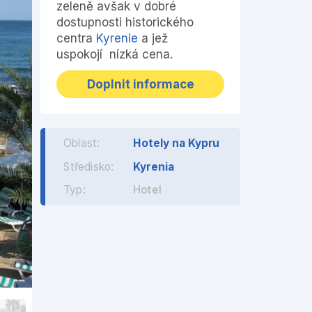
zeleně avšak v dobré
dostupnosti historického
centra
Kyrenie
a jež
uspokojí nízká cena.
Doplnit informace
Oblast:
Hotely na Kypru
Středisko:
Kyrenia
Typ:
Hotel