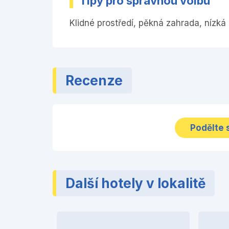
Tipy pro správnou volbu
Klidné prostředí, pěkná zahrada, nízk
Recenze
Podělte 
Další hotely v lokalitě