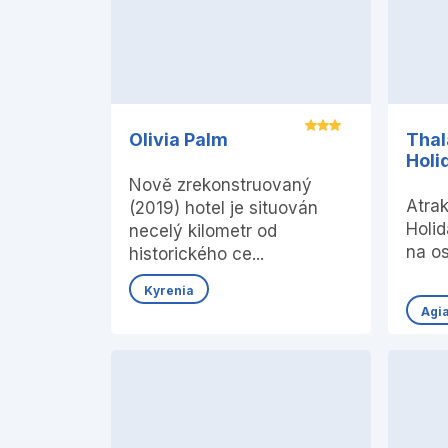
Olivia Palm
Thal
Holid
Nově zrekonstruovaný
Atrak
(2019) hotel je situován
Holid
necelý kilometr od
na os
historického ce...
Kyrenia
Agi