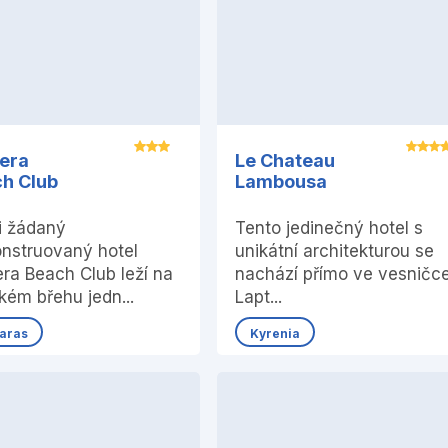
era
Le Chateau
h Club
Lambousa
i žádaný
Tento jedinečný hotel s
onstruovaný hotel
unikátní architekturou se
ra Beach Club leží na
nachází přímo ve vesničc
kém břehu jedn...
Lapt...
taras
Kyrenia