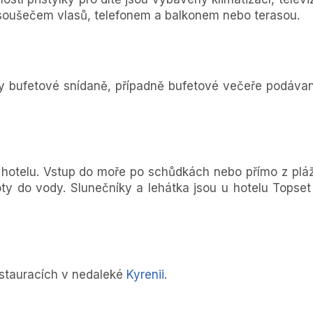
ysoušečem vlasů, telefonem a balkonem nebo terasou.
ny bufetové snídaně, případně bufetové večeře podáva
 hotelu. Vstup do moře po schůdkách nebo přímo z plá
y do vody. Slunečníky a lehátka jsou u hotelu Topset
stauracích v nedaleké
Kyrenii
.