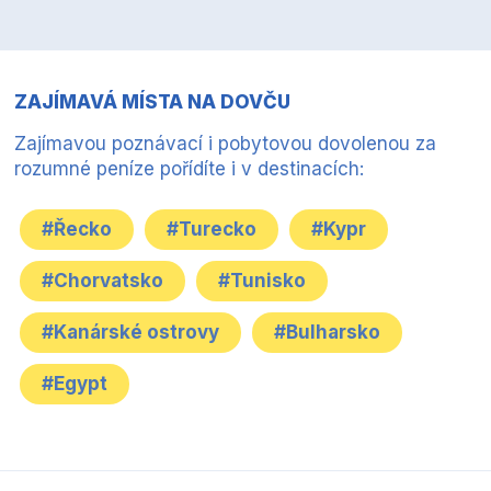
ZAJÍMAVÁ MÍSTA NA DOVČU
Zajímavou poznávací i pobytovou dovolenou za
rozumné peníze pořídíte i v destinacích:
#Řecko
#Turecko
#Kypr
#Chorvatsko
#Tunisko
#Kanárské ostrovy
#Bulharsko
#Egypt