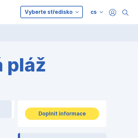
Vyberte středisko
cs
á pláž
Doplnit informace