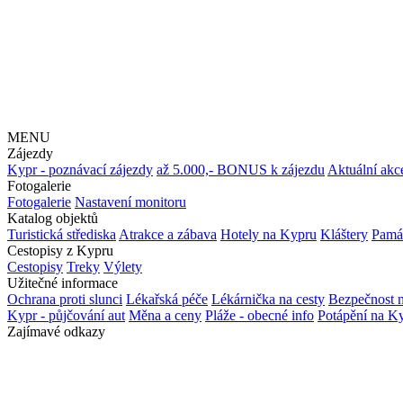
MENU
Zájezdy
Kypr - poznávací zájezdy
až 5.000,- BONUS k zájezdu
Aktuální akc
Fotogalerie
Fotogalerie
Nastavení monitoru
Katalog objektů
Turistická střediska
Atrakce a zábava
Hotely na Kypru
Kláštery
Pamá
Cestopisy z Kypru
Cestopisy
Treky
Výlety
Užitečné informace
Ochrana proti slunci
Lékařská péče
Lékárnička na cesty
Bezpečnost 
Kypr - půjčování aut
Měna a ceny
Pláže - obecné info
Potápění na K
Zajímavé odkazy