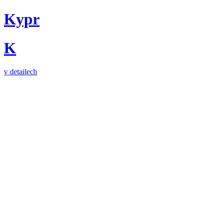
Kypr
K
v detailech