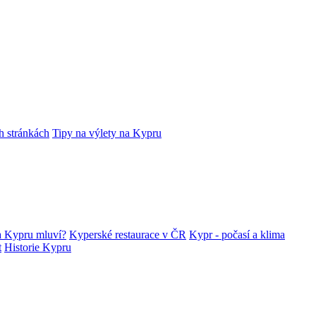
h stránkách
Tipy na výlety na Kypru
a Kypru mluví?
Kyperské restaurace v ČR
Kypr - počasí a klima
t
Historie Kypru