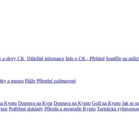
e a slevy CK
Důležité informace
Info o CK - Přehled
Soutěže na našic
tky a muzea
Pláže
Přírodní zajímavosti
na Kypru
Doprava na Kypr
Doprava na Kypru
Golf na Kypru
Jak se n
ypru
Potřebné doklady
Příroda a geografie Kypru
Turistická vybavenos